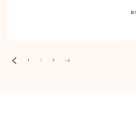
B
1
2
3