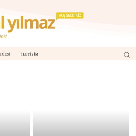
 yılmaz
HOŞGELDINIZ
iniz
HÇESI
İLETIŞIM