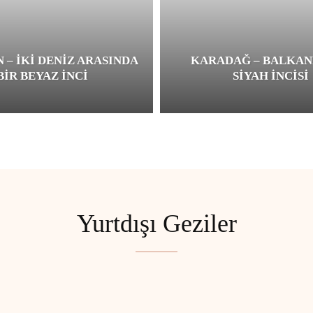
 – İKI DENIZ ARASINDA
KARADAĞ – BALKAN
BIR BEYAZ İNCI
SIYAH İNCISI
Yurtdışı Geziler
YURTDIŞI GEZILER
YURTIÇI GEZILER