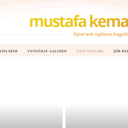
mustafa kemal
Kişisel web sayfasına hoşgeld
YINLARIM
FOTOĞRAF GALERISI
GEZI NOTLARI
ŞIIR BA