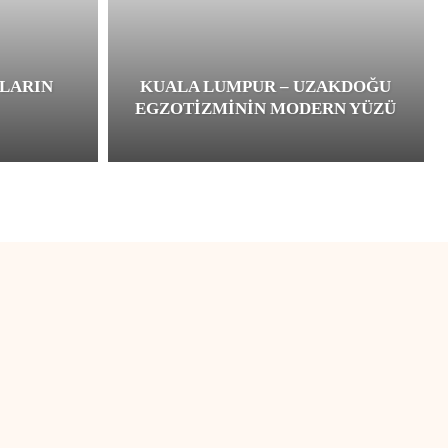
LARIN
KUALA LUMPUR – UZAKDOĞU
EGZOTIZMININ MODERN YÜZÜ