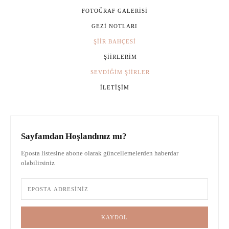
FOTOĞRAF GALERISI
GEZI NOTLARI
ŞIIR BAHÇESI
ŞIIRLERIM
SEVDIĞIM ŞIIRLER
İLETIŞIM
Sayfamdan Hoşlandınız mı?
Eposta listesine abone olarak güncellemelerden haberdar
olabilirsiniz
KAYDOL